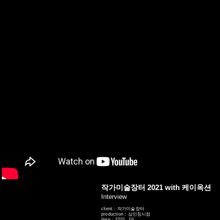
네비게이션바로가기
본문바로가기
작가미술장터 2021 with 케이옥션
Interview
client : 작가미술장터
production : 삼인칭시점
date : 2021. 10.