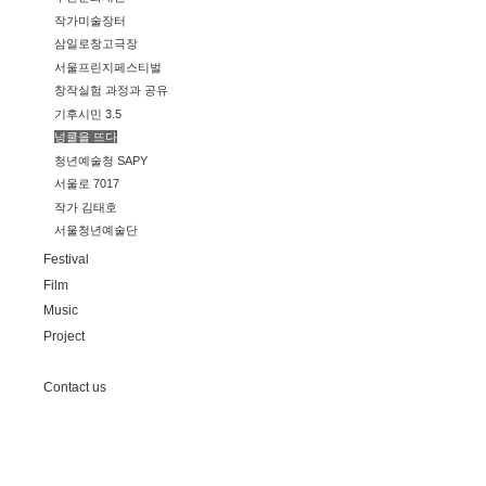
작가미술장터
삼일로창고극장
서울프린지페스티벌
창작실험 과정과 공유
기후시민 3.5
넝쿨을 뜨다
청년예술청 SAPY
서울로 7017
작가 김태호
서울청년예술단
Festival
Film
Music
Project
Contact us