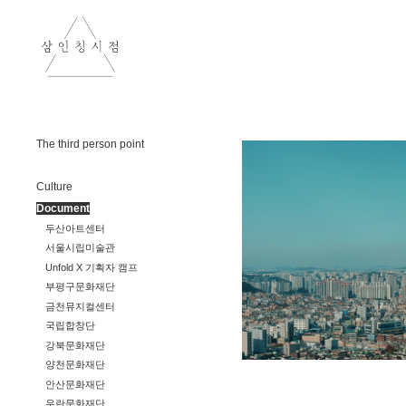
The third person point
Culture
Document
두산아트센터
서울시립미술관
Unfold X 기획자 캠프
부평구문화재단
금천뮤지컬센터
국립합창단
강북문화재단
양천문화재단
안산문화재단
우란문화재단